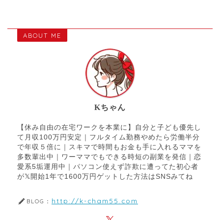
ABOUT ME
Kちゃん
【休み自由の在宅ワークを本業に】自分と子ども優先し
て月収100万円安定｜フルタイム勤務やめたら労働半分
で年収５倍に｜スキマで時間もお金も手に入れるママを
多数輩出中｜ワーママでもできる時短の副業を発信｜恋
愛系5垢運用中｜パソコン使えず詐欺に遭ってた初心者
が𝕏開始1年で1600万円ゲットした方法はSNSみてね
http://k-cham55.com
BLOG：