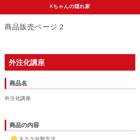
Kちゃんの隠れ家
商品販売ページ２
外注化講座
商品名
外注化講座
商品の内容
タスク分類方法